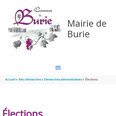
Aller au contenu
Aller au pied de page
Mairie de
Burie
MENU
PRINCIPAL
Accueil
Mes démarches
Démarches administratives
Élections
Élections