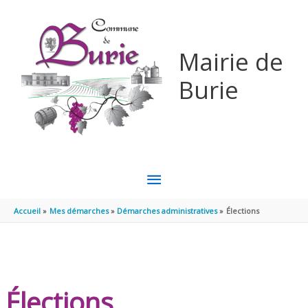
Aller au contenu
Aller au pied de page
Mairie de
Burie
MENU
PRINCIPAL
Accueil
Mes démarches
Démarches administratives
Élections
Élections