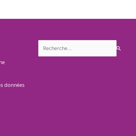
Rechercher :
rme
es données