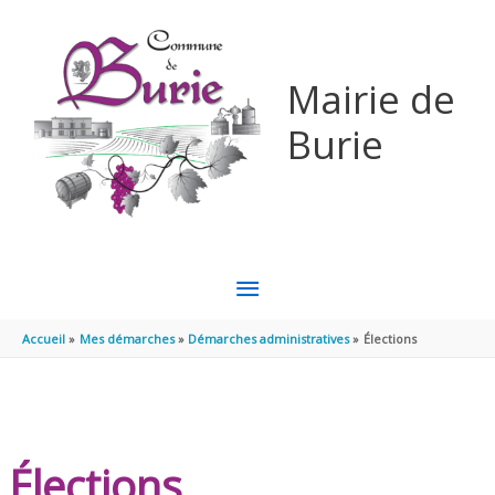
Aller au contenu
Aller au pied de page
Mairie de
Burie
MENU
PRINCIPAL
Accueil
Mes démarches
Démarches administratives
Élections
Élections