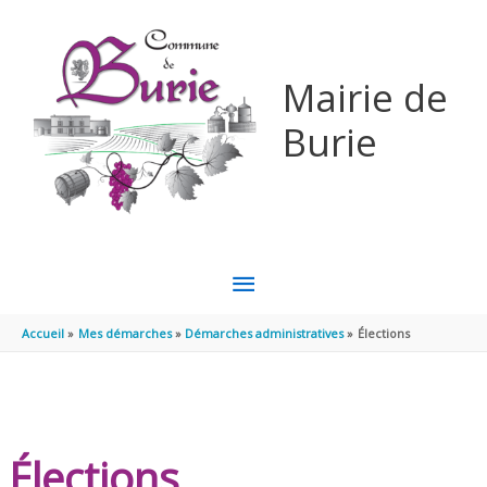
Aller au contenu
Aller au pied de page
Mairie de
Burie
MENU
PRINCIPAL
Accueil
Mes démarches
Démarches administratives
Élections
Élections