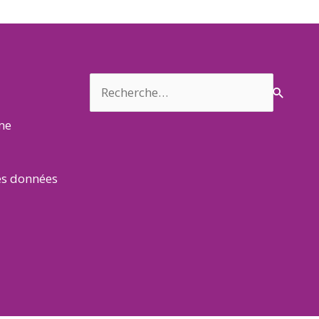
Rechercher :
rme
es données