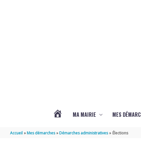
Aller au contenu
Aller au pied de page
MA MAIRIE
MES DÉMARC
ACTUALITÉS
Accueil
Mes démarches
Démarches administratives
Élections