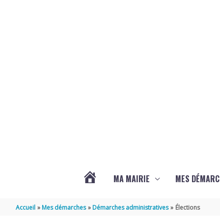
Aller au contenu
Aller au pied de page
MA MAIRIE
MES DÉMARC
ACTUALITÉS
Accueil
Mes démarches
Démarches administratives
Élections