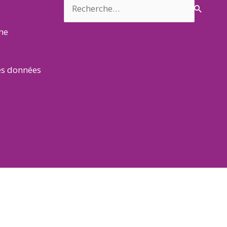
Rechercher :
rme
es données