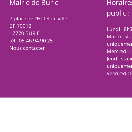
Mairie de Burie
Horaire
public :
7 place de l’Hôtel de ville
BP 70012
Lundi : 8h
17770 BURIE
Mardi : st
tél : 05.46.94.90.25
uniqueme
Nous contacter
Mercredi :
Jeudi: sta
uniqueme
Vendredi: 