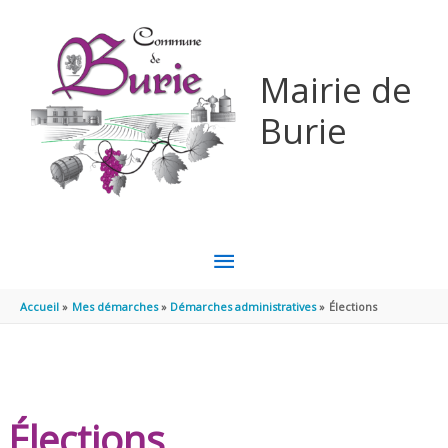
Aller au contenu
Aller au pied de page
Mairie de
Burie
MENU
PRINCIPAL
Accueil
Mes démarches
Démarches administratives
Élections
Élections