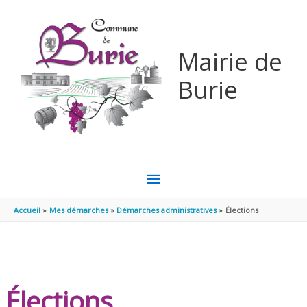
Aller au contenu
Aller au pied de page
Mairie de
Burie
MENU
PRINCIPAL
Accueil
Mes démarches
Démarches administratives
Élections
Élections