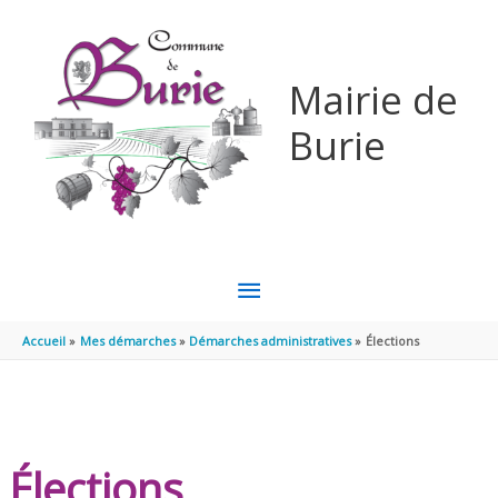
Aller au contenu
Aller au pied de page
Mairie de
Burie
MENU
PRINCIPAL
Accueil
Mes démarches
Démarches administratives
Élections
Élections