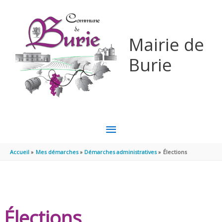
Aller au contenu
Aller au pied de page
Mairie de
Burie
MENU
PRINCIPAL
Accueil
Mes démarches
Démarches administratives
Élections
Élections