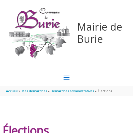
Aller au contenu
Aller au pied de page
Mairie de
Burie
MENU
PRINCIPAL
Accueil
Mes démarches
Démarches administratives
Élections
Élections