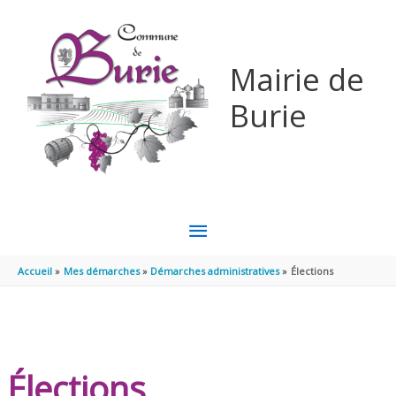
Aller au contenu
Aller au pied de page
Mairie de
Burie
MENU
PRINCIPAL
Accueil
Mes démarches
Démarches administratives
Élections
Élections