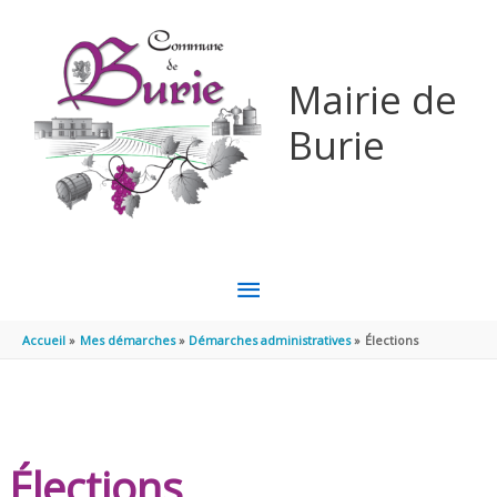
Aller au contenu
Aller au pied de page
Mairie de
Burie
MENU
PRINCIPAL
Accueil
Mes démarches
Démarches administratives
Élections
Élections