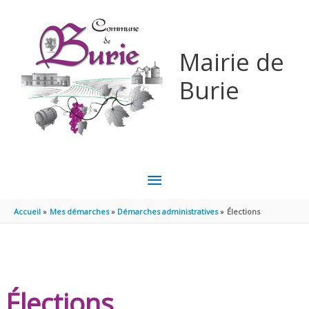
Aller au contenu
Aller au pied de page
Mairie de
Burie
MENU
PRINCIPAL
Accueil
Mes démarches
Démarches administratives
Élections
Élections