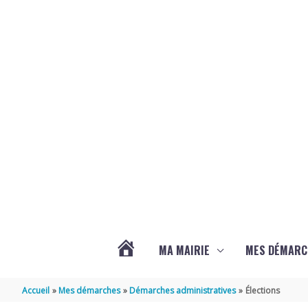
Aller au contenu
Aller au pied de page
MA MAIRIE
MES DÉMARC
ACTUALITÉS
Accueil
Mes démarches
Démarches administratives
Élections