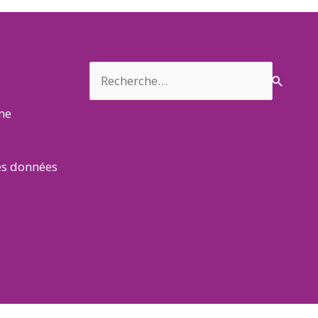
Rechercher :
rme
es données