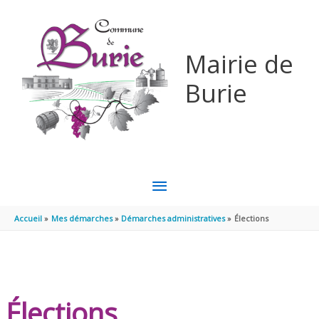
Aller au contenu
Aller au pied de page
Mairie de
Burie
MENU
PRINCIPAL
Accueil
Mes démarches
Démarches administratives
Élections
Élections