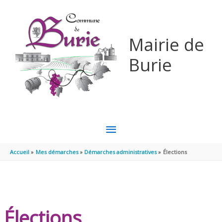
Aller au contenu
Aller au pied de page
Mairie de
Burie
MENU
PRINCIPAL
Accueil
Mes démarches
Démarches administratives
Élections
Élections