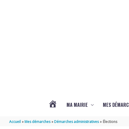
Aller au contenu
Aller au pied de page
MA MAIRIE
MES DÉMARC
ACTUALITÉS
Accueil
Mes démarches
Démarches administratives
Élections