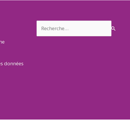
Rechercher :
rme
es données