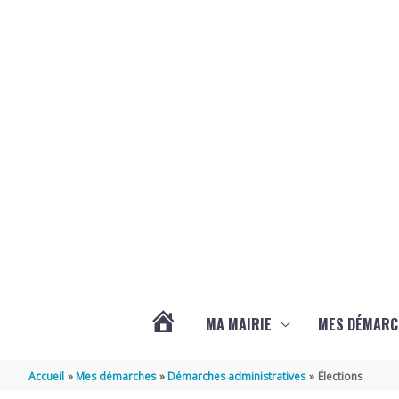
Aller au contenu
Aller au pied de page
MA MAIRIE
MES DÉMARC
ACTUALITÉS
Accueil
Mes démarches
Démarches administratives
Élections