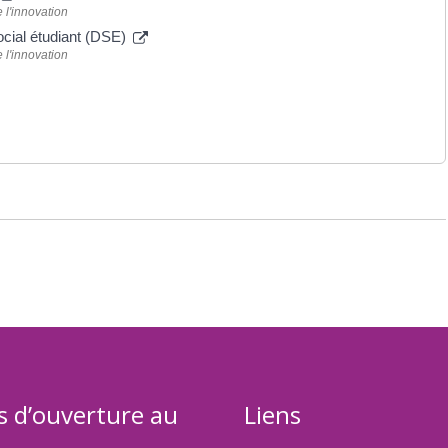
 l'innovation
ocial étudiant (DSE)
 l'innovation
s d’ouverture au
Liens