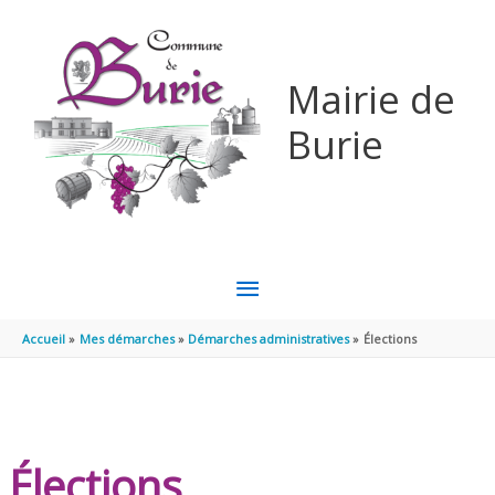
Aller au contenu
Aller au pied de page
Mairie de
Burie
MENU
PRINCIPAL
Accueil
Mes démarches
Démarches administratives
Élections
Élections