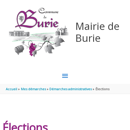
Aller au contenu
Aller au pied de page
Mairie de
Burie
MENU
PRINCIPAL
Accueil
Mes démarches
Démarches administratives
Élections
Élections