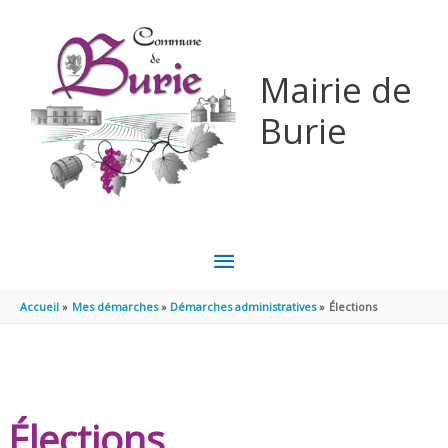
Aller au contenu
Aller au pied de page
Mairie de
Burie
MENU
PRINCIPAL
Accueil
Mes démarches
Démarches administratives
Élections
Élections