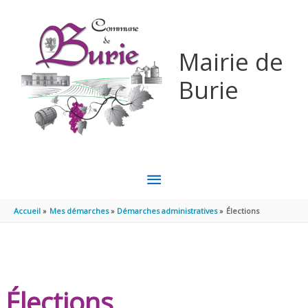
Aller au contenu
Aller au pied de page
Mairie de
Burie
MENU
PRINCIPAL
Accueil
Mes démarches
Démarches administratives
Élections
Élections