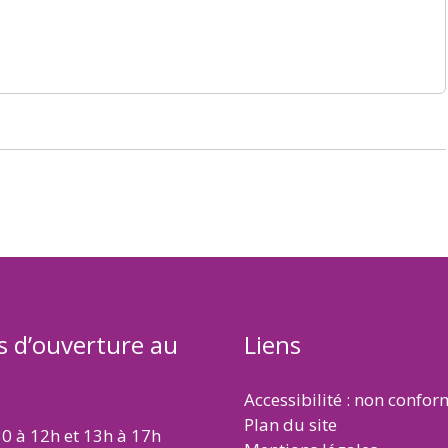
s d’ouverture au
Liens
Accessibilité : non confo
Plan du site
30 à 12h et 13h à 17h