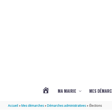
Aller au contenu
Aller au pied de page
MA MAIRIE
MES DÉMARC
ACTUALITÉS
Accueil
Mes démarches
Démarches administratives
Élections