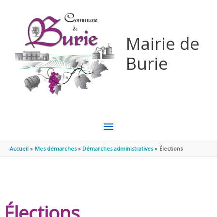
Aller au contenu
Aller au pied de page
Mairie de
Burie
MENU
PRINCIPAL
Accueil
Mes démarches
Démarches administratives
Élections
Élections