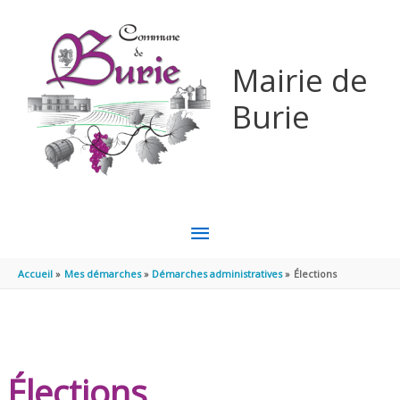
Aller au contenu
Aller au pied de page
Mairie de
Burie
MENU
PRINCIPAL
Accueil
Mes démarches
Démarches administratives
Élections
Élections