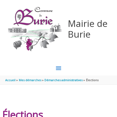
Aller au contenu
Aller au pied de page
Mairie de
Burie
MENU
PRINCIPAL
Accueil
Mes démarches
Démarches administratives
Élections
Élections