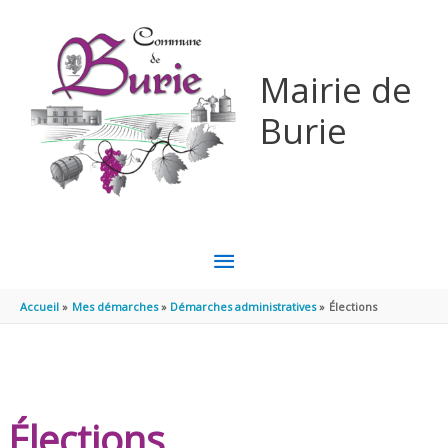
Aller au contenu
Aller au pied de page
Mairie de
Burie
MENU
PRINCIPAL
Accueil
Mes démarches
Démarches administratives
Élections
Élections