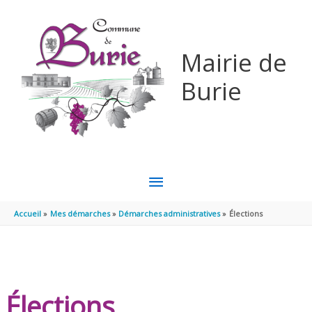
Aller au contenu
Aller au pied de page
Mairie de
Burie
MENU
PRINCIPAL
Accueil
Mes démarches
Démarches administratives
Élections
Élections