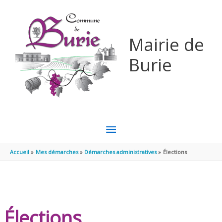
Aller au contenu
Aller au pied de page
Mairie de
Burie
MENU
PRINCIPAL
Accueil
Mes démarches
Démarches administratives
Élections
Élections