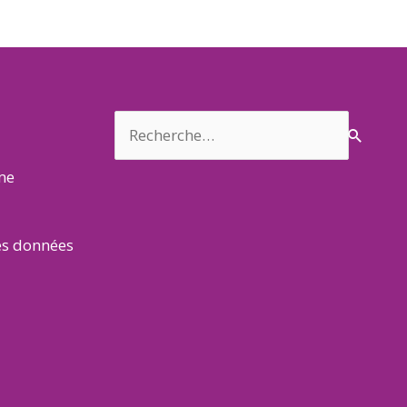
Rechercher :
rme
es données