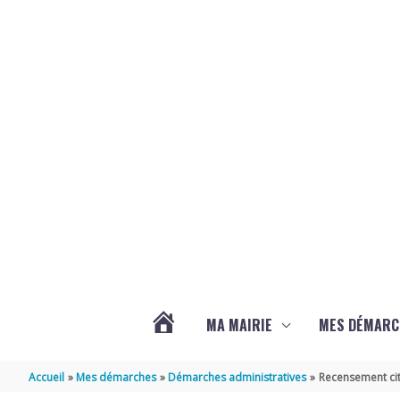
Aller au contenu
Aller au pied de page
MA MAIRIE
MES DÉMARC
ACTUALITÉS
Accueil
Mes démarches
Démarches administratives
Recensement cit