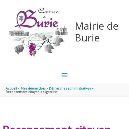
Aller au contenu
Aller au pied de page
Mairie de
Burie
MENU
PRINCIPAL
Accueil
Mes démarches
Démarches administratives
Recensement citoyen obligatoire