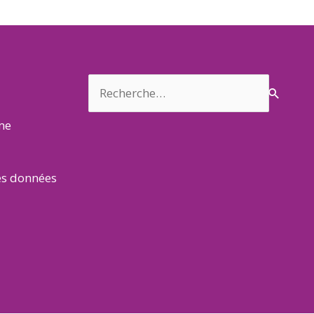
Rechercher :
rme
es données