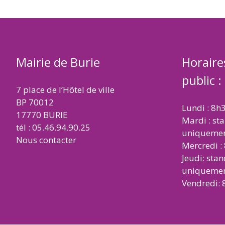
Mairie de Burie
Horaire
public :
7 place de l’Hôtel de ville
BP 70012
Lundi : 8h
17770 BURIE
Mardi : st
tél : 05.46.94.90.25
uniqueme
Nous contacter
Mercredi :
Jeudi: sta
uniqueme
Vendredi: 