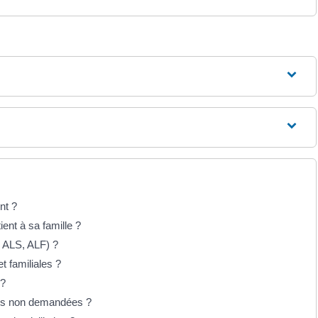
nt ?
ient à sa famille ?
, ALS, ALF) ?
t familiales ?
 ?
ales non demandées ?