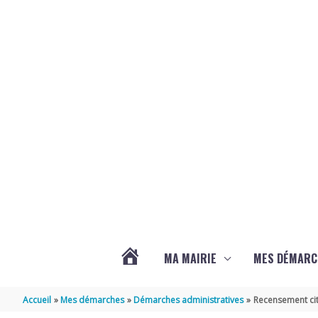
Aller au contenu
Aller au pied de page
MA MAIRIE
MES DÉMARC
ACTUALITÉS
Accueil
Mes démarches
Démarches administratives
Recensement cit