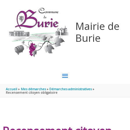
Aller au contenu
Aller au pied de page
Mairie de
Burie
MENU
PRINCIPAL
Accueil
Mes démarches
Démarches administratives
Recensement citoyen obligatoire