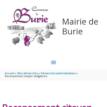
Aller au contenu
Aller au pied de page
Mairie de
Burie
MENU
PRINCIPAL
Accueil
Mes démarches
Démarches administratives
Recensement citoyen obligatoire