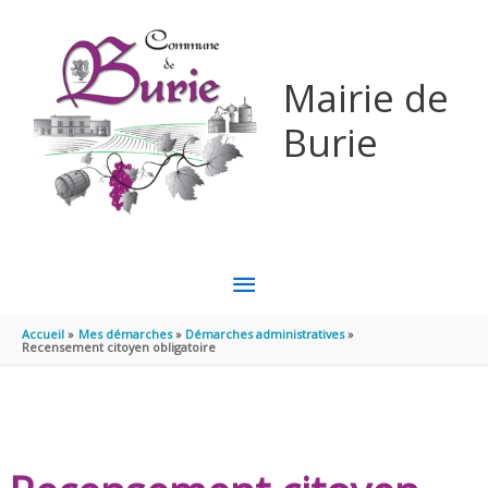
Aller au contenu
Aller au pied de page
Mairie de
Burie
MENU
PRINCIPAL
Accueil
Mes démarches
Démarches administratives
Recensement citoyen obligatoire