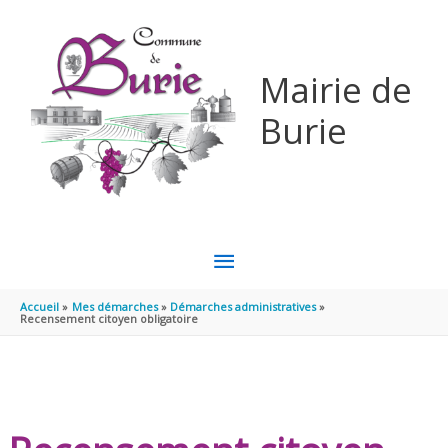
Aller au contenu
Aller au pied de page
Mairie de
Burie
MENU
PRINCIPAL
Accueil
Mes démarches
Démarches administratives
Recensement citoyen obligatoire