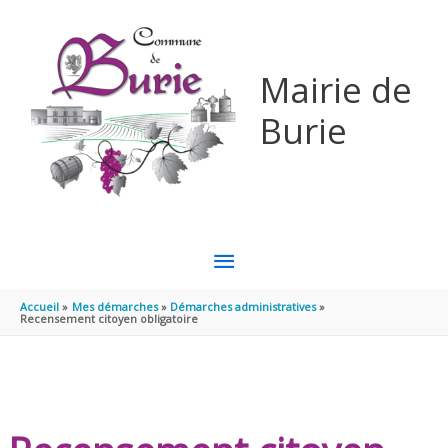
Aller au contenu
Aller au pied de page
Mairie de
Burie
MENU
PRINCIPAL
Accueil
Mes démarches
Démarches administratives
Recensement citoyen obligatoire