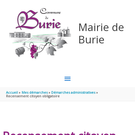
Aller au contenu
Aller au pied de page
Mairie de
Burie
MENU
PRINCIPAL
Accueil
Mes démarches
Démarches administratives
Recensement citoyen obligatoire