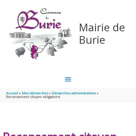
Aller au contenu
Aller au pied de page
Mairie de
Burie
MENU
PRINCIPAL
Accueil
Mes démarches
Démarches administratives
Recensement citoyen obligatoire