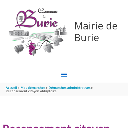
Aller au contenu
Aller au pied de page
Mairie de
Burie
MENU
PRINCIPAL
Accueil
Mes démarches
Démarches administratives
Recensement citoyen obligatoire