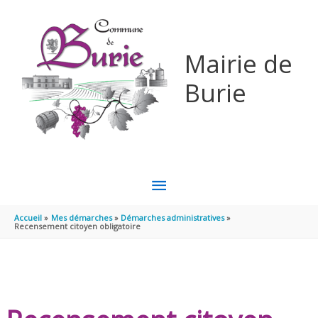
Aller au contenu
Aller au pied de page
Mairie de
Burie
MENU
PRINCIPAL
Accueil
Mes démarches
Démarches administratives
Recensement citoyen obligatoire