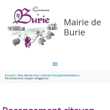
Aller au contenu
Aller au pied de page
Mairie de
Burie
MENU
PRINCIPAL
Accueil
Mes démarches
Démarches administratives
Recensement citoyen obligatoire