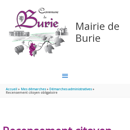
Aller au contenu
Aller au pied de page
Mairie de
Burie
MENU
PRINCIPAL
Accueil
Mes démarches
Démarches administratives
Recensement citoyen obligatoire