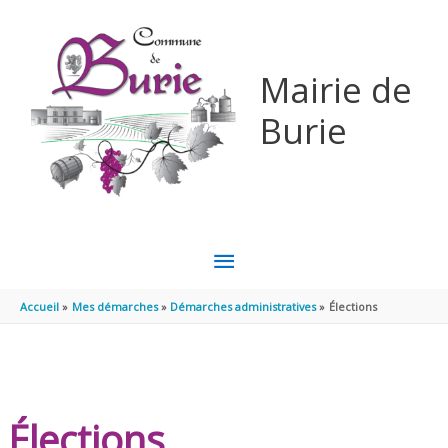
Aller au contenu
Aller au pied de page
Mairie de
Burie
MENU
PRINCIPAL
Accueil
Mes démarches
Démarches administratives
Élections
Élections