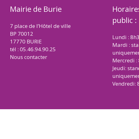
Mairie de Burie
Horaire
public :
7 place de l’Hôtel de ville
BP 70012
Lundi : 8h
17770 BURIE
Mardi : st
tél : 05.46.94.90.25
uniqueme
Nous contacter
Mercredi :
Jeudi: sta
uniqueme
Vendredi: 