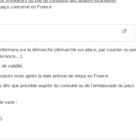
ux voyageurs du site du ministère des affaires étrangères
 pays concerné en France
formera sur la démarche (démarche sur place, par courrier ou par
ivrance....).
de validité.
usieurs mois après la date prévue de retour en France.
us dès que possible auprès du consulat ou de l'ambassade du pays
e varie :
).