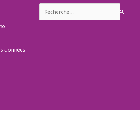
Rechercher :
rme
es données