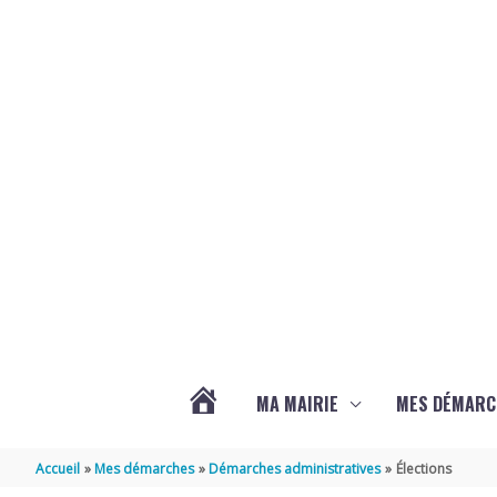
Aller au contenu
Aller au pied de page
MA MAIRIE
MES DÉMARC
ACTUALITÉS
Accueil
Mes démarches
Démarches administratives
Élections