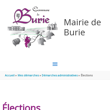
Aller au contenu
Aller au pied de page
Mairie de
Burie
MENU
PRINCIPAL
Accueil
Mes démarches
Démarches administratives
Élections
Élections