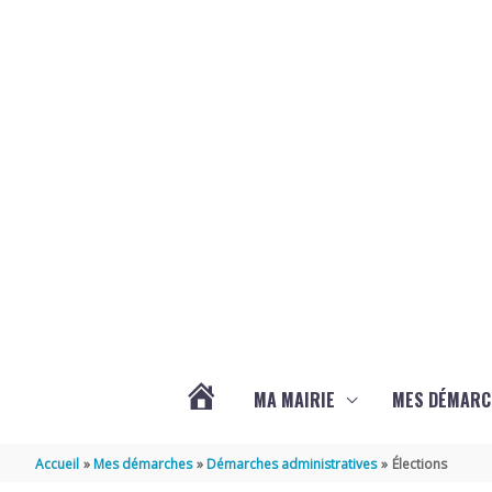
Aller au contenu
Aller au pied de page
MA MAIRIE
MES DÉMARC
ACTUALITÉS
Accueil
Mes démarches
Démarches administratives
Élections