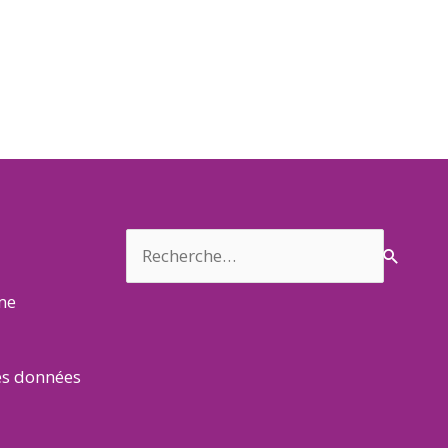
Rechercher :
rme
es données