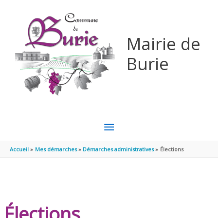
Aller au contenu
Aller au pied de page
Mairie de
Burie
MENU
PRINCIPAL
Accueil
Mes démarches
Démarches administratives
Élections
Élections